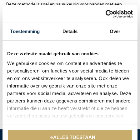
Deze methode is snel en nauwkeurig voor panden met een
herbouwwaarde tot ongeveer € 750.000,-.
Toestemming
Details
Over
Voordelen
Er is géén sprake van onder- of oververzekering.
Deze website maakt gebruik van cookies
We gebruiken cookies om content en advertenties te
U heeft 5 jaar garantie tegen onderverzekering.
personaliseren, om functies voor social media te bieden
en om ons websiteverkeer te analyseren. Ook delen we
U kunt met behulp van de
herbouwwaardemeter
direct
informatie over uw gebruik van onze site met onze
zelf de juiste herbouwwaarde berekenen. Voor de juiste
partners voor social media, adverteren en analyse. Deze
waarde van uw inboedel kunt u gebruik maken van de
partners kunnen deze gegevens combineren met andere
inboedelwaardemeter of de inboedelinventarisatielijst.
informatie die u aan ze heeft verstrekt of die ze hebben
verzameld op basis van uw gebruik van hun services.
ALLES TOESTAAN