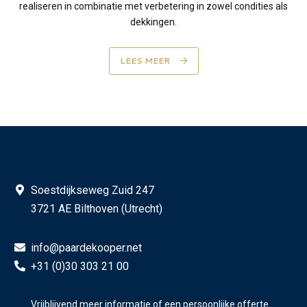
realiseren in combinatie met verbetering in zowel condities als
dekkingen.
LEES MEER
Soestdijkseweg Zuid 247
3721 AE Bilthoven (Utrecht)
info@paardekooper.net
+31 (0)30 303 21 00
Vrijblijvend meer informatie of een persoonlijke offerte
Volg ons op LinkedIn