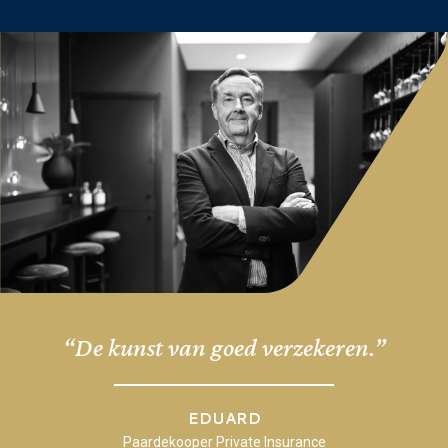
“De kunst van goed verzekeren.”
EDUARD
Paardekooper Private Insurance