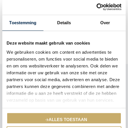
AUTOVERZAMELING
Toestemming
Details
Over
LEES MEER
Deze website maakt gebruik van cookies
We gebruiken cookies om content en advertenties te
personaliseren, om functies voor social media te bieden
en om ons websiteverkeer te analyseren. Ook delen we
informatie over uw gebruik van onze site met onze
partners voor social media, adverteren en analyse. Deze
Nieuwwaarde, dagwaarde of
partners kunnen deze gegevens combineren met andere
taxatiewaarde
informatie die u aan ze heeft verstrekt of die ze hebben
verzameld op basis van uw gebruik van hun services.
Uw exclusieve auto verzekeren wij vanaf € 100.000,- totale
waarde. U heeft hierbij de keuze uit een verzekering op basis van
ALLES TOESTAAN
nieuwwaarde, dagwaarde of taxatiewaarde. Kiest u een