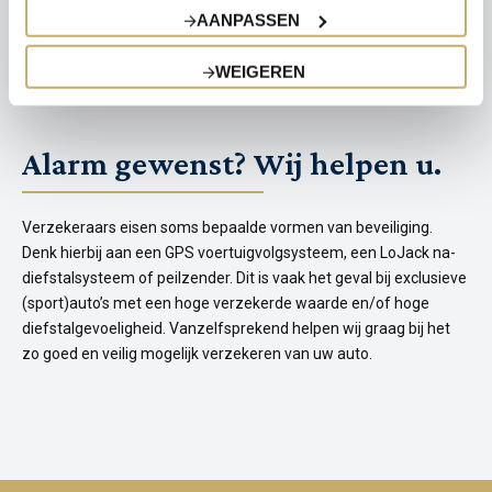
verzekering op basis van nieuwwaarde of taxatiewaarde, dan
AANPASSEN
bent u 24 tot 36 maanden, afhankelijk van het aantal kilometers
per jaar, bij schade verzekerd van een vaste waarde. Bij diefstal
WEIGEREN
of totaalverlies ontvangt u de gehele verzekerde som.
Alarm gewenst? Wij helpen u.
Verzekeraars eisen soms bepaalde vormen van beveiliging.
Denk hierbij aan een GPS voertuigvolgsysteem, een LoJack na-
diefstalsysteem of peilzender. Dit is vaak het geval bij exclusieve
(sport)auto’s met een hoge verzekerde waarde en/of hoge
diefstalgevoeligheid. Vanzelfsprekend helpen wij graag bij het
zo goed en veilig mogelijk verzekeren van uw auto.