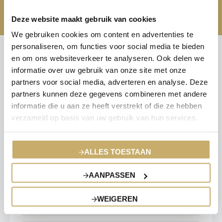
Deze website maakt gebruik van cookies
We gebruiken cookies om content en advertenties te
personaliseren, om functies voor social media te bieden
en om ons websiteverkeer te analyseren. Ook delen we
Contact voor vrijblijvende
informatie over uw gebruik van onze site met onze
partners voor social media, adverteren en analyse. Deze
offerte
partners kunnen deze gegevens combineren met andere
informatie die u aan ze heeft verstrekt of die ze hebben
Wilt u vrijblijvend een persoonlijke offerte ontvangen? Neem dan
verzameld op basis van uw gebruik van hun services.
contact op met één van onze specialisten, telefoonnummer
+31
(0)30 303 21 20
. U kunt ook bijgaand offerteformulier invullen en
opsturen.
ALLES TOESTAAN
AANPASSEN
"
" geeft vereiste velden aan
*
WEIGEREN
Naam
*