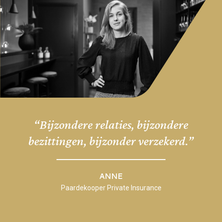
“Bijzondere relaties, bijzondere
bezittingen, bijzonder verzekerd.”
ANNE
Paardekooper Private Insurance