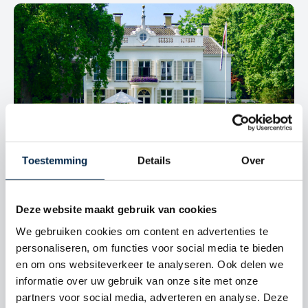
Toestemming
Details
Over
MONUMENTALE PANDEN
Gemeente- en rijksmonumenten kennen een bijzonder
risico. Verzeker dit risico met onze uitgebreide
Deze website maakt gebruik van cookies
monumentenverzekeringen.
We gebruiken cookies om content en advertenties te
personaliseren, om functies voor social media te bieden
LEES MEER
en om ons websiteverkeer te analyseren. Ook delen we
informatie over uw gebruik van onze site met onze
partners voor social media, adverteren en analyse. Deze