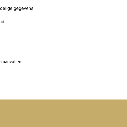
voelige gegevens.
id.
raanvallen.