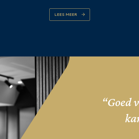
LEES MEER
“Goed v
ka