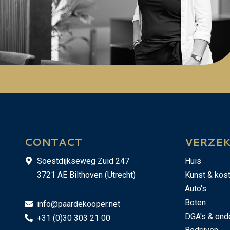
CONTACT
VERZE
Soestdijkseweg Zuid 247
Huis
3721 AE Bilthoven (Utrecht)
Kunst & kos
Auto's
Boten
info@paardekooper.net
DGA's & ond
+31 (0)30 303 21 00