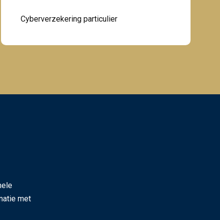
Cyberverzekering particulier
hele
natie met