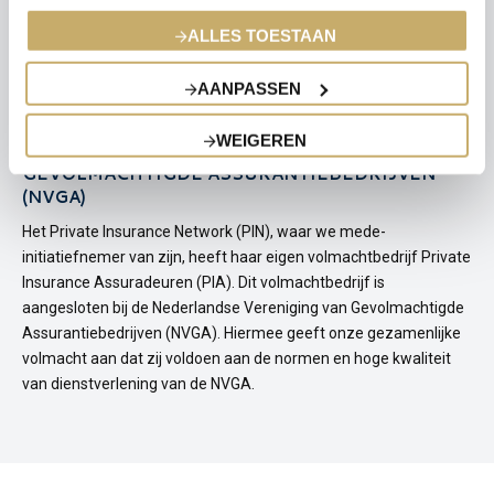
registratie bevordert de algehele rechtszekerheid bij het zaken
doen in Nederland.
ALLES TOESTAAN
Ons KvK-nummer:
30205330
AANPASSEN
WEIGEREN
NEDERLANDSE VERENIGING VAN
GEVOLMACHTIGDE ASSURANTIEBEDRIJVEN
(NVGA)
Het Private Insurance Network (PIN), waar we mede-
initiatiefnemer van zijn, heeft haar eigen volmachtbedrijf Private
Insurance Assuradeuren (PIA). Dit volmachtbedrijf is
aangesloten bij de Nederlandse Vereniging van Gevolmachtigde
Assurantiebedrijven (NVGA). Hiermee geeft onze gezamenlijke
volmacht aan dat zij voldoen aan de normen en hoge kwaliteit
van dienstverlening van de NVGA.