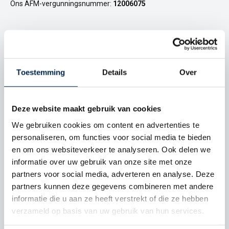
Ons AFM-vergunningsnummer:
12006075
KLACHTENINSTITUUT FINANCIËLE
DIENSTVERLENING (KIFID)
Het instituut behandelt alle klachten met betrekking tot
Toestemming
Details
Over
financiële producten en diensten. Kifid bemiddelt en oordeelt
over geschillen tussen consumenten en hun financiële
dienstverleners. Bijvoorbeeld banken, verzekeraars en
Deze website maakt gebruik van cookies
intermediairs. Kifid is geheel onafhankelijk gedurende de
beoordeling van de klachten.
We gebruiken cookies om content en advertenties te
personaliseren, om functies voor social media te bieden
Ons Kifid-aansluitnummer:
300.003277
en om ons websiteverkeer te analyseren. Ook delen we
informatie over uw gebruik van onze site met onze
partners voor social media, adverteren en analyse. Deze
HANDELSREGISTER VAN DE KAMER VAN
partners kunnen deze gegevens combineren met andere
KOOPHANDEL (KVK)
informatie die u aan ze heeft verstrekt of die ze hebben
Iedere onderneming in Nederland is verplicht zich in te schrijven
verzameld op basis van uw gebruik van hun services.
in het handelsregister van de Kamer van Koophandel. De