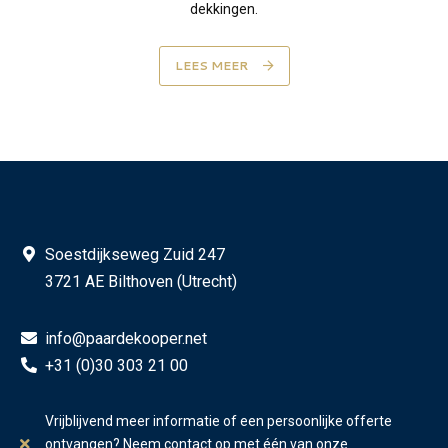
dekkingen.
LEES MEER
Soestdijkseweg Zuid 247
3721 AE Bilthoven (Utrecht)
info@paardekooper.net
+31 (0)30 303 21 00
Vrijblijvend meer informatie of een persoonlijke offerte
Volg ons op LinkedIn
ontvangen? Neem contact op met één van onze