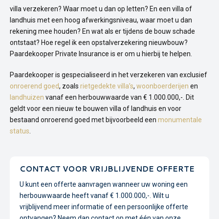
villa verzekeren? Waar moet u dan op letten? En een villa of
landhuis met een hoog afwerkingsniveau, waar moet u dan
rekening mee houden? En wat als er tijdens de bouw schade
ontstaat? Hoe regel ik een opstalverzekering nieuwbouw?
Paardekooper Private Insurance is er om u hierbij te helpen.
Paardekooper is gespecialiseerd in het verzekeren van exclusief
onroerend goed
, zoals
rietgedekte villa’s
,
woonboerderijen
en
landhuizen
vanaf een herbouwwaarde van € 1.000.000,-. Dit
geldt voor een nieuw te bouwen villa of landhuis en voor
bestaand onroerend goed met bijvoorbeeld een
monumentale
status
.
CONTACT VOOR VRIJBLIJVENDE OFFERTE
U kunt een offerte aanvragen wanneer uw woning een
herbouwwaarde heeft vanaf € 1.000.000,-. Wilt u
vrijblijvend meer informatie of een persoonlijke offerte
ontvangen? Neem dan contact op met één van onze