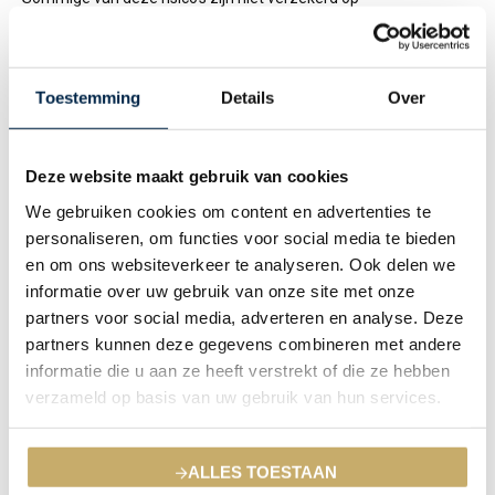
uw
opstal
-,
inboedel
– of
aansprakelijkheidsverzekering
. Enkele
voorbeelden staan bijgaand weergegeven.
Toestemming
Details
Over
Aanvullend op uw eigen opstalverzekering kunt u zich tegen
onverhoopte schade verzekeren. Een Construction Allrisk
Deze website maakt gebruik van cookies
verzekering, kortweg: CAR-verzekering, kan dan uitkomst
We gebruiken cookies om content en advertenties te
bieden.
personaliseren, om functies voor social media te bieden
en om ons websiteverkeer te analyseren. Ook delen we
Doorgaans heeft een aannemer zijn eigen doorlopende CAR-
informatie over uw gebruik van onze site met onze
verzekering. Meestal adviseren wij ook zelf een CAR-
partners voor social media, adverteren en analyse. Deze
verzekering te overwegen gezien de omvang van uw project en
partners kunnen deze gegevens combineren met andere
de vele diverse betrokken partijen.
informatie die u aan ze heeft verstrekt of die ze hebben
verzameld op basis van uw gebruik van hun services.
Stormschade.
Waterschade (bijvoorbeeld door neerslag, CV en
ALLES TOESTAAN
leidingen).