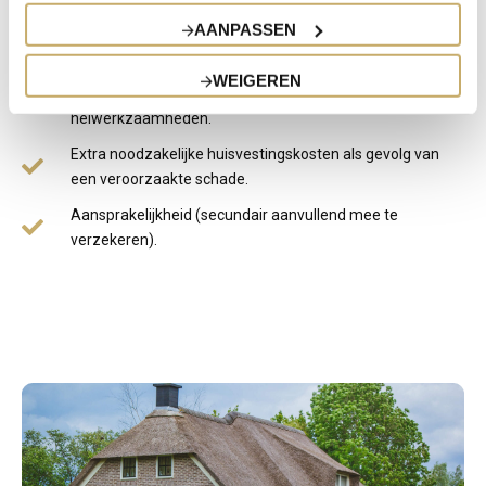
Diefstal van bouwmaterialen.
AANPASSEN
Schade door vandalisme.
WEIGEREN
Scheuren in de muren door graaf- of
heiwerkzaamheden.
Extra noodzakelijke huisvestingskosten als gevolg van
een veroorzaakte schade.
Aansprakelijkheid (secundair aanvullend mee te
verzekeren).