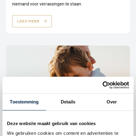
niemand voor verrassingen te staan.
LEES MEER
Toestemming
Details
Over
ZORGVERZEKERING
Deze website maakt gebruik van cookies
Zorg dat ook de zorg goed geregeld is met onze
zorgverzekering. Uiteraard met de mogelijkheid om u naar
We gebruiken cookies om content en advertenties te