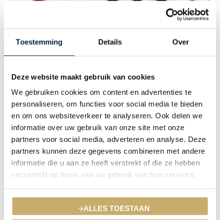
Toestemming
Details
Over
Belangentransparantie
Deze website maakt gebruik van cookies
We gebruiken cookies om content en advertenties te
personaliseren, om functies voor social media te bieden
De samenwerking zou consequenties kunnen hebben voor het
en om ons websiteverkeer te analyseren. Ook delen we
soort advies dat verstrekt wordt. Hierom willen wij graag
informatie over uw gebruik van onze site met onze
toelichten welke varianten onderscheiden worden en waarom
partners voor social media, adverteren en analyse. Deze
wij gekozen hebben voor deze wijze van bemiddeling.
partners kunnen deze gegevens combineren met andere
informatie die u aan ze heeft verstrekt of die ze hebben
verzameld op basis van uw gebruik van hun services.
ALLES TOESTAAN