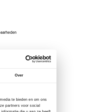
baarheden
 tegen
ste wanneer er
Over
de te verzekeren.
 tussentijds
 media te bieden en om ons
ze partners voor social
nformatie die u aan ze heeft