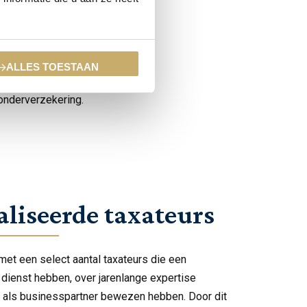
nboedel globaal
dels een
onderverzekering.
ALLES TOESTAAN
‘leek’. Hierdoor is
 onderverzekering.
aliseerde taxateurs
et een select aantal taxateurs die een
dienst hebben, over jarenlange expertise
 als businesspartner bewezen hebben. Door dit