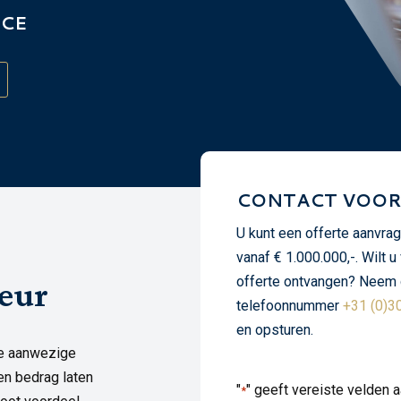
NCE
CONTACT VOOR 
U kunt een offerte aanvr
vanaf € 1.000.000,-. Wilt u
offerte ontvangen? Neem d
teur
telefoonnummer
+31 (0)3
en opsturen.
le aanwezige
ren bedrag laten
"
" geeft vereiste velden 
*