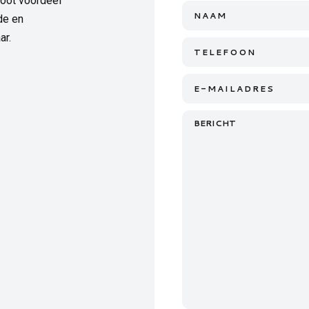
root voordeel
Naam
de en
*
ar.
Telefoon
E-
mailadres
Bericht
*
*