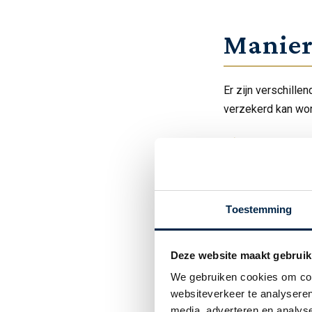
Manier
Er zijn verschill
verzekerd kan wor
Een taxatie 
Hiermee wordt alti
onderverzekering.
sprake is van een
Toestemming
Het aanleve
Wanneer u enkele 
Deze website maakt gebruik
Daarnaast is dit u
We gebruiken cookies om cont
nieuwe objecten h
websiteverkeer te analyseren
Inboedelinve
media, adverteren en analys