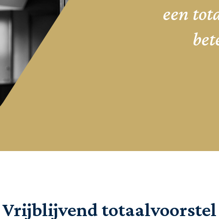
een tot
bet
Vrijblijvend totaalvoorstel