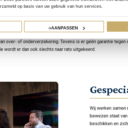
erzekeraars heeft een hulpmiddel waarmee de waarde van de i
erzameld op basis van uw gebruik van hun services.
rden aan de hand van een uitgebreide inventarisatielijst of mid
de waardemeter. Hiermee heeft u een garantie van 5 jaar tegen 
pgave.
AANPASSEN
zeerste af omdat de juiste waarde moeilijk te bepalen is voor een 
van over- of onderverzekering. Tevens is er géén garantie tegen
e wordt er dan ook slechts naar rato uitgekeerd.
Gespeci
Wij werken samen m
bewezen staat van 
beschikken en zich