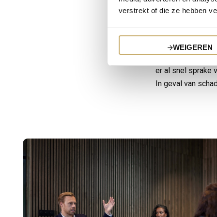
Het Verbond van V
verstrekt of die ze hebben v
vastgesteld kan wo
puntensysteem in 
Een eigen o
WEIGEREN
Dit raden wij ten 
er al snel sprake 
In geval van schad