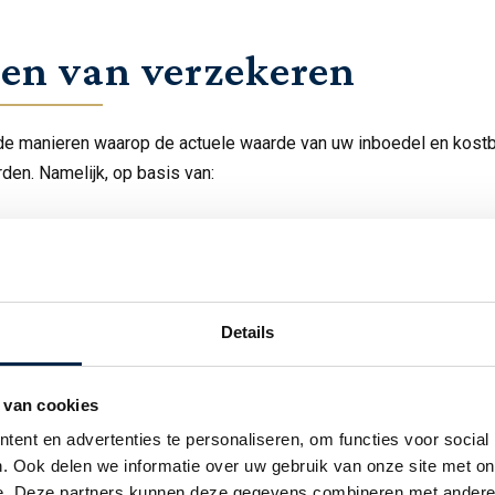
en van verzekeren
ende manieren waarop de actuele waarde van uw inboedel en kost
den. Namelijk, op basis van:
die is uitgevoerd door een gecertificeerde taxateur.
jd de juiste waarde verzekerd en heeft u een garantie van 3 jaar
 Wij adviseren deze wijze van waardebepaling dan ook ten zeer
 substantiële waarde van de kostbaarheden of een collectie.
Details
ren van aankoopnota’s.
kostbaarheden bezit, is dit een ideale manier om de juiste waar
 van cookies
itermate geschikt ter aanvulling van een taxatierapport wanneer u
ent en advertenties te personaliseren, om functies voor social
eeft aangekocht.
. Ook delen we informatie over uw gebruik van onze site met on
ntarisatielijst of waardemeter.
e. Deze partners kunnen deze gegevens combineren met andere i