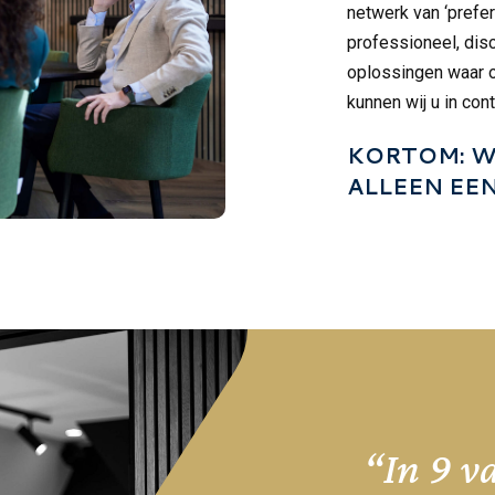
netwerk van ‘prefer
professioneel, disc
oplossingen waar on
kunnen wij u in con
KORTOM: W
ALLEEN EE
“In 9 v