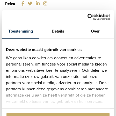
Delen
Ook wij voelen ons verantwoordelijk een bijdrage te leveren en te
investeren in een groene, duurzame toekomst. Maar waar begin
je?
Toestemming
Details
Over
Tal van bedrijven zijn ons al voorgegaan en hebben ons
geïnspireerd. Zo heeft
De duurzame Adviseurs
ons vorig jaar al
Deze website maakt gebruik van cookies
geadviseerd en in kaart gebracht wat onze huidige CO2-uitstoot
is, een soort nulmeting. Dit voorzag ons van inzicht maar bood
We gebruiken cookies om content en advertenties te
ons ook een concreet stappenplan welke energiebesparende
personaliseren, om functies voor social media te bieden
maatregelen wij het beste konden uitvoeren om onze CO2-
en om ons websiteverkeer te analyseren. Ook delen we
footprint te reduceren. Inmiddels hebben ook wij onze ambitie
informatie over uw gebruik van onze site met onze
geformuleerd voor een duurzamer kantoor; klimaatneutraal
partners voor social media, adverteren en analyse. Deze
vanaf 2023. Beginnende om fors te investeren in zoveel mogelijk
partners kunnen deze gegevens combineren met andere
energiebesparende maatregelen om daarna het restant te
informatie die u aan ze heeft verstrekt of die ze hebben
compenseren. In januari 2023 staat een ingrijpende verbouwing
verzameld op basis van uw gebruik van hun services.
gepland van ons kantoor, waarbij verduurzaming een belangrijk
thema is.