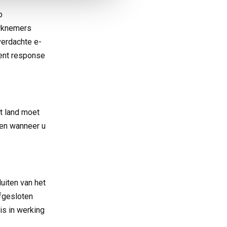
p
erknemers
verdachte e-
dent response
et land moet
 en wanneer u
uiten van het
fgesloten
is in werking