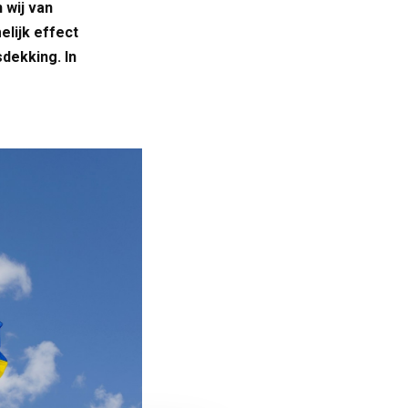
 wij van
elijk effect
sdekking. In