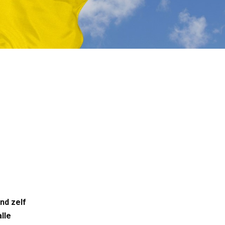
nd zelf
lle