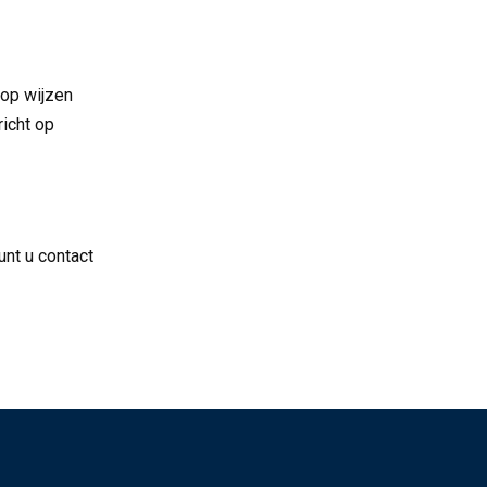
rop wijzen
icht op
unt u contact