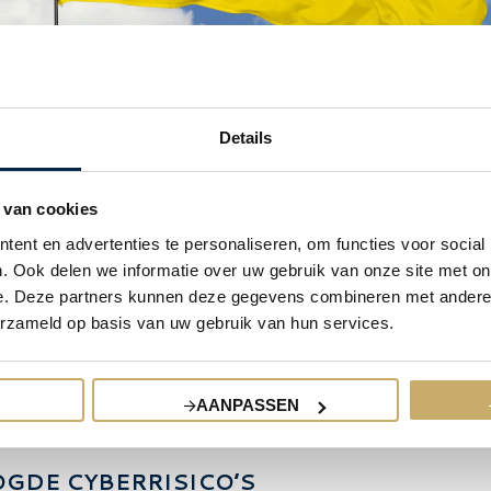
Details
- INBOEDEL EN
AKELIJKHEIDSVERZEKERING
 van cookies
ent en advertenties te personaliseren, om functies voor social
chtelingen een privé verblijfplaats biedt zoals een woning, vaka
. Ook delen we informatie over uw gebruik van onze site met on
 gelijksoortig vastgoed, dan is het raadzaam te controleren of u
e. Deze partners kunnen deze gegevens combineren met andere i
dekking voldoende is. Diverse verzekeraars hebben al aangeko
erzameld op basis van uw gebruik van hun services.
lijk uit te breiden, echter verschilt dit per verzekeraar. U kunt hie
al- en inboedelverzekering, maar ook aan uw particuliere
heidsverzekering. Indien u vluchtelingen onderdak biedt (of dit 
AANPASSEN
 wij u dit aan ons door te geven. Wij adviseren u graag waar nod
GDE CYBERRISICO’S