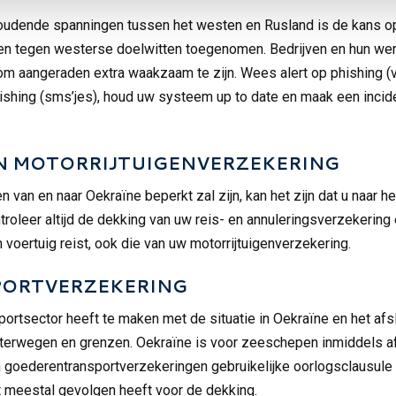
udende spanningen tussen het westen en Rusland is de kans o
en tegen westerse doelwitten toegenomen. Bedrijven en hun w
m aangeraden extra waakzaam te zijn. Wees alert op phishing (
ishing (sms’jes), houd uw systeem up to date en maak een inci
EN MOTORRIJTUIGENVERZEKERING
 van en naar Oekraïne beperkt zal zijn, kan het zijn dat u naar h
troleer altijd de dekking van uw reis- en annuleringsverzekering
voertuig reist, ook die van uw motorrijtuigenverzekering.
ORTVERZEKERING
ortsector heeft te maken met de situatie in Oekraïne en het afsl
aterwegen en grenzen. Oekraïne is voor zeeschepen inmiddels a
n goederentransportverzekeringen gebruikelijke oorlogsclausule 
 meestal gevolgen heeft voor de dekking.