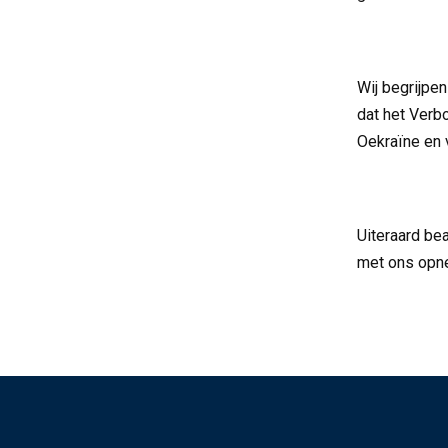
Wij begrijpen
dat het Verb
Oekraïne en 
Uiteraard be
met ons opn