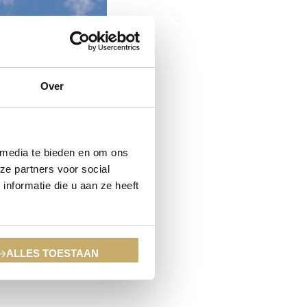
Over
 media te bieden en om ons
ntiehuis,
ze partners voor social
w
nformatie die u aan ze heeft
ndigd hun
rbij denken
overweegt),
ALLES TOESTAAN
ig.