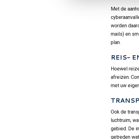
Met de aanho
cyberaanvall
worden daaro
mails) en sm
plan.
REIS- 
Hoewel reizen
afreizen. Con
met uw eigen 
TRANSP
Ook de transp
luchtruim, w
gebied. De i
getreden wat