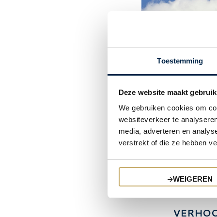
Toestemming
OPSTAL
AANSPR
Deze website maakt gebruik
We gebruiken cookies om cont
Wanneer u vlu
websiteverkeer te analyseren
bijgebouw of
media, adverteren en analys
verzekerings
verstrekt of die ze hebben v
dekking tijde
aan een opst
aansprakelijk
WEIGEREN
dan verzoeken
VERHOO