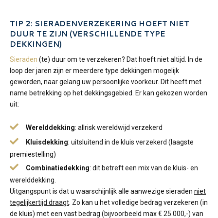
TIP 2: SIERADENVERZEKERING HOEFT NIET
DUUR TE ZIJN (VERSCHILLENDE TYPE
DEKKINGEN)
Sieraden
(te) duur om te verzekeren? Dat hoeft niet altijd. In de
loop der jaren zijn er meerdere type dekkingen mogelijk
geworden, naar gelang uw persoonlijke voorkeur. Dit heeft met
name betrekking op het dekkingsgebied. Er kan gekozen worden
uit:
Werelddekking
: allrisk wereldwijd verzekerd
Kluisdekking
: uitsluitend in de kluis verzekerd (laagste
premiestelling)
Combinatiedekking
: dit betreft een mix van de kluis- en
werelddekking.
Uitgangspunt is dat u waarschijnlijk alle aanwezige sieraden
niet
tegelijkertijd draagt
. Zo kan u het volledige bedrag verzekeren (in
de kluis) met een vast bedrag (bijvoorbeeld max € 25.000,-) van