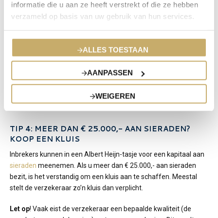
voor discussie.
informatie die u aan ze heeft verstrekt of die ze hebben
verzameld op basis van uw gebruik van hun services.
Daarom kan het verstandig zijn een
taxateur
in te schakelen.
Vraag anders de juwelier een rapport te maken. Dit
taxatierapport is de basis voor de polis: voor alle partijen is dan
ALLES TOESTAAN
duidelijk wat er verzekerd is én de waarde is vastgelegd. Een
schade kan dus vlot worden afgehandeld met de juiste waarde!
AANPASSEN
De emotionele waarde van sieraden is vaak
WEIGEREN
nog groter dan de geldwaarde.
TIP 4: MEER DAN € 25.000,- AAN SIERADEN?
KOOP EEN KLUIS
Inbrekers kunnen in een Albert Heijn-tasje voor een kapitaal aan
sieraden
meenemen. Als u meer dan € 25.000,- aan sieraden
bezit, is het verstandig om een kluis aan te schaffen. Meestal
stelt de verzekeraar zo’n kluis dan verplicht.
Let op
! Vaak eist de verzekeraar een bepaalde kwaliteit (de