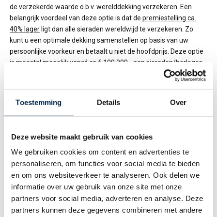
de verzekerde waarde o.b.v. werelddekking verzekeren. Een
belangrijk voordeel van deze optie is dat de
premiestelling ca.
40% lager
ligt dan alle sieraden wereldwijd te verzekeren. Zo
kunt u een optimale dekking samenstellen op basis van uw
persoonlijke voorkeur en betaalt u niet de hoofdprijs. Deze optie
is meestal mogelijk vanaf ca € 100.000,- aan sieraden/horloges.
Diefstal uit huis
: dit betreft meestal een uitbreiding op de
inboedelverzekering. Dit betreft alleen een aanvullende dekking
voor ‘diefstal’.
Toestemming
Details
Over
Deze website maakt gebruik van cookies
TIP 3: DE KRACHT VAN EEN TAXATIE: GEEN
DISCUSSIE BIJ SCHADE
We gebruiken cookies om content en advertenties te
personaliseren, om functies voor social media te bieden
Een
sieradenverzekering
is een ‘objectenverzekering’. Achteraf
en om ons websiteverkeer te analyseren. Ook delen we
bewijzen wat er weg is en hoeveel het waard was, blijkt vaak
lastig te zijn. Vaak zijn er geen aankoopnota’s meer. Heeft u zelf
informatie over uw gebruik van onze site met onze
een specificatie gemaakt, heeft u dan wel rekening gehouden
partners voor social media, adverteren en analyse. Deze
met waardeontwikkeling? Dat is tijdrovend en geeft altijd ruimte
partners kunnen deze gegevens combineren met andere