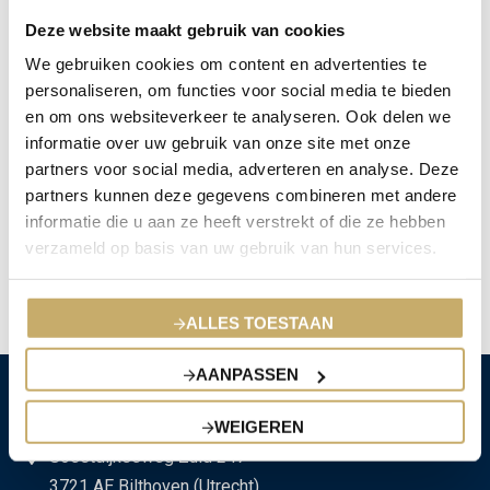
Deze website maakt gebruik van cookies
Paardekooper Private Insurance is voor de tweede keer op rij FD
Gazelle. Als FD Gazelle behoort Paardekooper tot één van de 691
We gebruiken cookies om content en advertenties te
snelst groeiende bedrijven van Nederland!
personaliseren, om functies voor social media te bieden
en om ons websiteverkeer te analyseren. Ook delen we
De FD Gazellen Awards worden elk jaar door Het Financieele
informatie over uw gebruik van onze site met onze
Dagblad uitgereikt aan Nederlandse ondernemingen. Op
partners voor social media, adverteren en analyse. Deze
donderdag 24 maart 2022 hebben wij de FD Gazellen Award in
partners kunnen deze gegevens combineren met andere
ontvangst mogen nemen.
informatie die u aan ze heeft verstrekt of die ze hebben
verzameld op basis van uw gebruik van hun services.
We zijn trots op deze award. Speciale dank aan ons fantastische
team van verzekeringsspecialisten en onze trouwe klanten!
ALLES TOESTAAN
AANPASSEN
WEIGEREN
Soestdijkseweg Zuid 247
3721 AE Bilthoven (Utrecht)