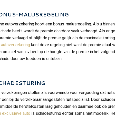
ONUS-MALUSREGELING
ne autoverzekering hoort een bonus-malusregeling. Als u binnen
 schade heeft, wordt de premie daardoor vaak verhoogd. Als er 
premie verlaagd of blijft de premie gelijk als de maximale korting 
 autoverzekering
kent deze regeling niet want de premie staat v
arom niet van invloed op de hoogte van de premie in het volgend
schade door uw toedoen is ontstaan.
CHADESTURING
verzekeringen stellen als voorwaarde voor vergoeding dat ruit
r een bij de verzekeraar aangesloten ruitspecialist. Door schade
middelde herstelkosten laag gehouden en daarmee ook de prem
n exclusieve auto
is schadesturing echter soms niet mogelijk. He