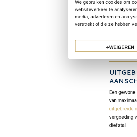
We gebruiken cookies om cont
websiteverkeer te analyseren
media, adverteren en analys
verstrekt of die ze hebben v
WEIGEREN
De be
UITGEB
AANSC
Een gewone a
van maximaal
uitgebreide 
vergoeding v
diefstal.