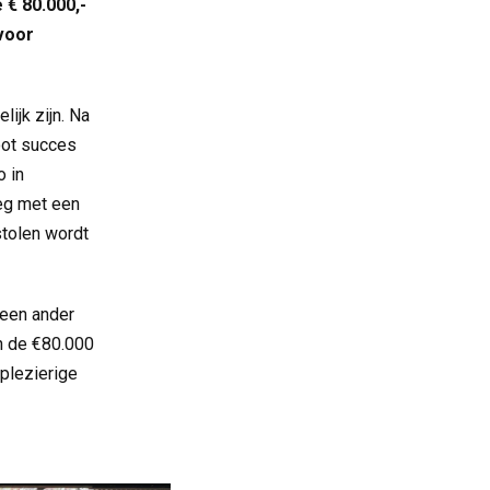
€ 80.000,-
voor
ijk zijn. Na
oot succes
 in
weg met een
stolen wordt
 een ander
n de €80.000
plezierige