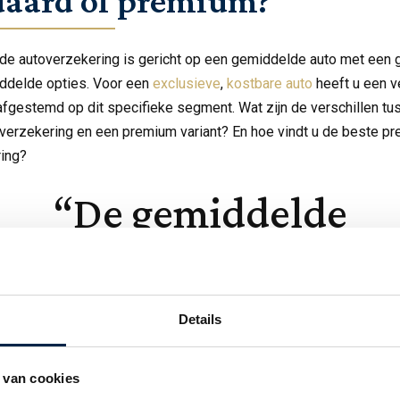
daard of premium?
e autoverzekering is gericht op een gemiddelde auto met een
iddelde opties. Voor een
exclusieve
,
kostbare auto
heeft u een v
 afgestemd op dit specifieke segment. Wat zijn de verschillen t
erzekering en een premium variant? En hoe vindt u de beste p
ing?
De gemiddelde
autoverzekering is
gericht op een
Details
gemiddelde auto met
 van cookies