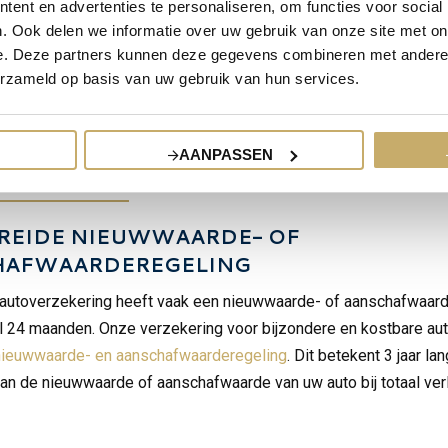
ent en advertenties te personaliseren, om functies voor social
een gemiddelde prijs e
. Ook delen we informatie over uw gebruik van onze site met on
e. Deze partners kunnen deze gegevens combineren met andere i
gemiddelde opties.
erzameld op basis van uw gebruik van hun services.
AANPASSEN
langrijkste verschillen
REIDE NIEUWWAARDE- OF
HAFWAARDEREGELING
utoverzekering heeft vaak een nieuwwaarde- of aanschafwaard
 24 maanden. Onze verzekering voor bijzondere en kostbare aut
nieuwwaarde- en aanschafwaarderegeling
. Dit betekent 3 jaar la
an de nieuwwaarde of aanschafwaarde van uw auto bij totaal verl