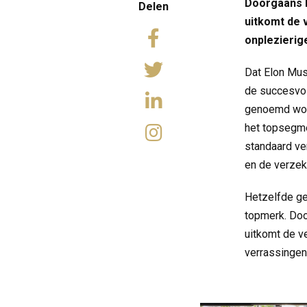
Doorgaans k
Delen
uitkomt de 
onplezierig
Dat Elon Mus
de succesvol
genoemd word
het topsegme
standaard ve
en de verzek
Hetzelfde gel
topmerk. Doo
uitkomt de v
verrassingen