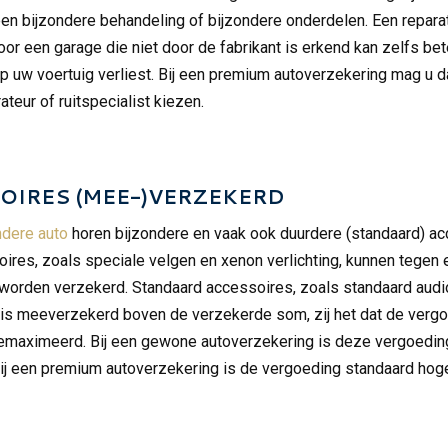
een bijzondere behandeling of bijzondere onderdelen. Een repara
oor een garage die niet door de fabrikant is erkend kan zelfs be
op uw voertuig verliest. Bij een premium autoverzekering mag u d
ateur of ruitspecialist kiezen.
OIRES (MEE-)VERZEKERD
ndere auto
horen bijzondere en vaak ook duurdere (standaard) ac
oires, zoals speciale velgen en xenon verlichting, kunnen tegen 
orden verzekerd. Standaard accessoires, zoals standaard audio
atis meeverzekerd boven de verzekerde som, zij het dat de verg
gemaximeerd. Bij een gewone autoverzekering is deze vergoeding
bij een premium autoverzekering is de vergoeding standaard hoge