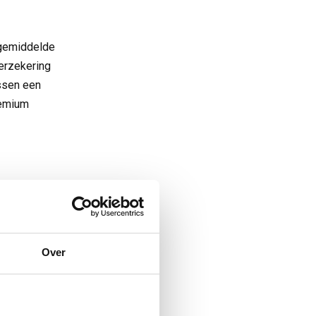
 gemiddelde
erzekering
ussen een
remium
Over