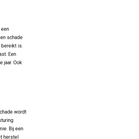
 een
geen schade
bereikt is.
ast. Een
e jaar. Ook
schade wordt
sturing
ie. Bij een
t herstel