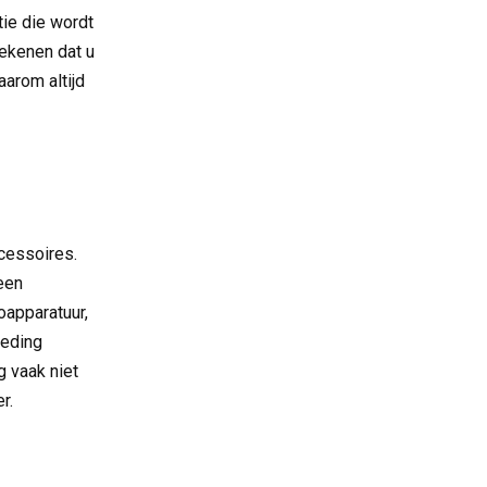
tie die wordt
tekenen dat u
aarom altijd
cessoires.
een
apparatuur,
oeding
 vaak niet
r.