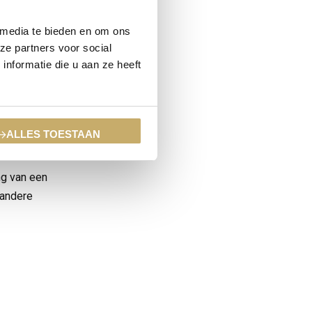
 media te bieden en om ons
 verkozen tot
ze partners voor social
nformatie die u aan ze heeft
 ontwikkeld
s een aantal
n hulp van
ALLES TOESTAAN
ng van een
 andere