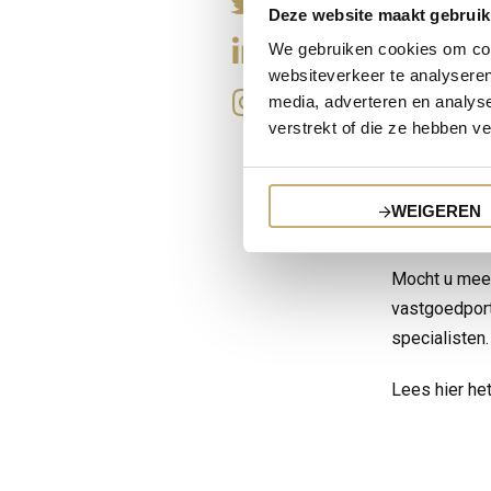
voor en dóór
Deze website maakt gebruik
We gebruiken cookies om cont
Wij zijn ver
websiteverkeer te analyseren
AM Top 25 Ta
media, adverteren en analys
verstrekt of die ze hebben v
Robin startte
tot vastgoeds
jaar een apa
WEIGEREN
zijn collega’
Mocht u meer
vastgoedport
specialisten.
Lees hier he