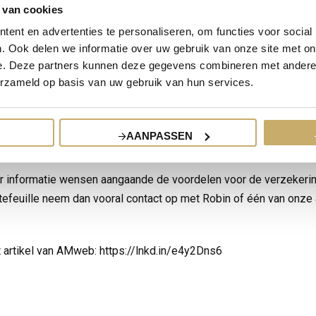
 de branche.
 van cookies
ent en advertenties te personaliseren, om functies voor social
heugd te mogen vermelden dat onze collega, Robin van Mourik, is
. Ook delen we informatie over uw gebruik van onze site met on
lent 2024! We zijn trots op ons team van specialisten.
e. Deze partners kunnen deze gegevens combineren met andere i
erzameld op basis van uw gebruik van hun services.
 zijn carrière in 2020 bij Paardekooper en heeft zich in korte tijd
pecialist. Mede dankzij zijn inspanningen heeft ons bedrijf sind
rte afdeling Vastgoed waar hij elke dag met veel enthousiasme e
AANPASSEN
s aan bouwt.
 informatie wensen aangaande de voordelen voor de verzekeri
efeuille neem dan vooral contact op met Robin of één van onze
t artikel van AMweb: https://lnkd.in/e4y2Dns6