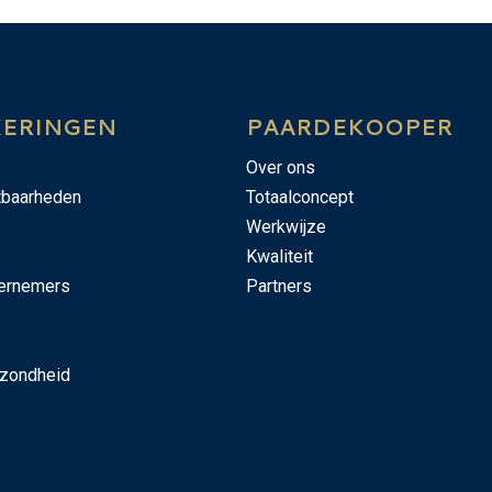
KERINGEN
PAARDEKOOPER
Over ons
tbaarheden
Totaalconcept
Werkwijze
Kwaliteit
ernemers
Partners
ezondheid