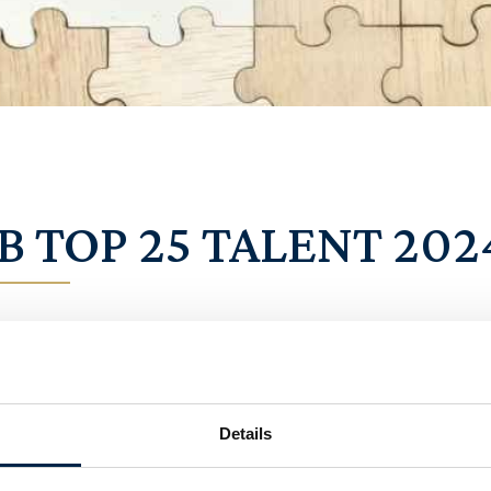
 TOP 25 TALENT 202
talent!
Details
er heeft het AMweb hun jaarlijkse lijst van AM Top 25 Verzeker
end gemaakt. DE lijst met talentvolle branchegenoten die samen