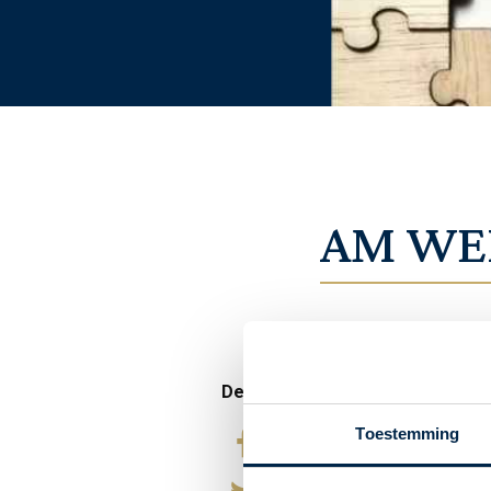
AM WEB
Trots op ons 
Delen
Toestemming
Begin decemb
Talenten bek