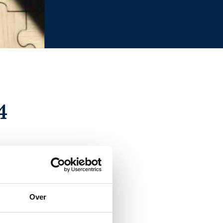
4
Over
ings
gesteld is