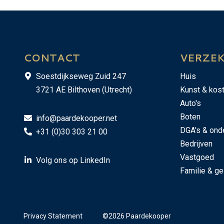
CONTACT
VERZE
Soestdijkseweg Zuid 247
Huis
3721 AE Bilthoven (Utrecht)
Kunst & kos
Auto's
Boten
info@paardekooper.net
DGA's & ond
+31 (0)30 303 21 00
Bedrijven
Vastgoed
Volg ons op LinkedIn
Familie & g
Privacy Statement
©2026 Paardekooper