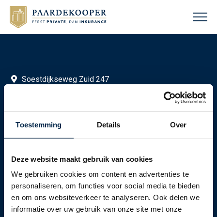
Soestdijkseweg Zuid 247
3721 AE Bilthoven (Utrecht)
info@paardekooper.net
Toestemming
Details
Over
+31 (0)30 303 21 00
Deze website maakt gebruik van cookies
Volg ons op LinkedIn
We gebruiken cookies om content en advertenties te
personaliseren, om functies voor social media te bieden
Privacy Statement
©2026 Paardekooper
en om ons websiteverkeer te analyseren. Ook delen we
informatie over uw gebruik van onze site met onze