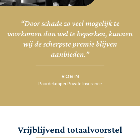
“Door schade zo veel mogelijk te
voorkomen dan wel te beperken, kunnen
wij de scherpste premie blijven
aanbieden.”
ROBIN
Paardekooper Private Insurance
Vrijblijvend totaalvoorstel