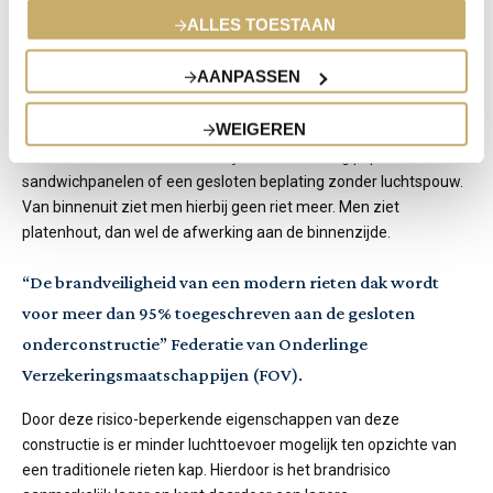
RIETEN DAK – SCHROEFDAK
ALLES TOESTAAN
Een schroefdakconstructie, ook wel ‘gesloten constructie’
AANPASSEN
genoemd, is de nieuwste en relatief veiligste methode van
rietdekken. Om het riet te beschermen tegen een brand van
WEIGEREN
binnenuit, kan het dak aan de binnenkant worden afgetimmerd
met brandwerend materiaal bijvoorbeeld met gipsplaten,
sandwichpanelen of een gesloten beplating zonder luchtspouw.
Van binnenuit ziet men hierbij geen riet meer. Men ziet
platenhout, dan wel de afwerking aan de binnenzijde.
“De brandveiligheid van een modern rieten dak wordt
voor meer dan 95% toegeschreven aan de gesloten
onderconstructie” Federatie van Onderlinge
Verzekeringsmaatschappijen (FOV).
Door deze risico-beperkende eigenschappen van deze
constructie is er minder luchttoevoer mogelijk ten opzichte van
een traditionele rieten kap. Hierdoor is het brandrisico