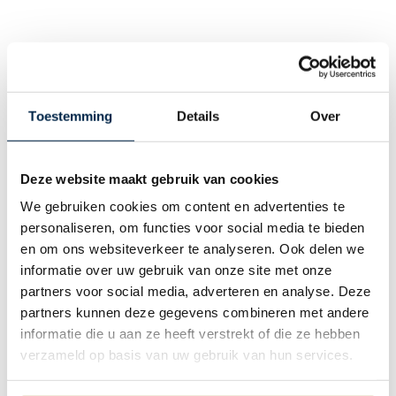
RIETEN DAK – TRADITIONEEL (NIET)
BRANDWEREND ONDERSCHOTEN
De traditionele rieten kap bestaat uit een raamwerk van verticale
Toestemming
Details
Over
balken (sporenkap) met daarop horizontale rietlatten. Deze
rietlatten zitten dus aan de buitenkant van de dakconstructie.
Het riet wordt bevestigd op de latten door middel van een rvs-
staaldraad, die om de lat wordt geslagen. Deze vorm van
Deze website maakt gebruik van cookies
rietdekking werd het meest toegepast in de 18e, 19e en 20e
We gebruiken cookies om content en advertenties te
eeuw.
personaliseren, om functies voor social media te bieden
en om ons websiteverkeer te analyseren. Ook delen we
Het is een ‘open constructie’ waarbij het riet doorgaans van
informatie over uw gebruik van onze site met onze
binnenuit zichtbaar blijft (niet brandwerend onderschoten) of
partners voor social media, adverteren en analyse. Deze
waarbij het dak aan de binnenzijde is afgewerkt met gipsplaten
partners kunnen deze gegevens combineren met andere
(brandwerend onderschoten). Vandaar ook de naam ‘open
informatie die u aan ze heeft verstrekt of die ze hebben
dakconstructie’.
verzameld op basis van uw gebruik van hun services.