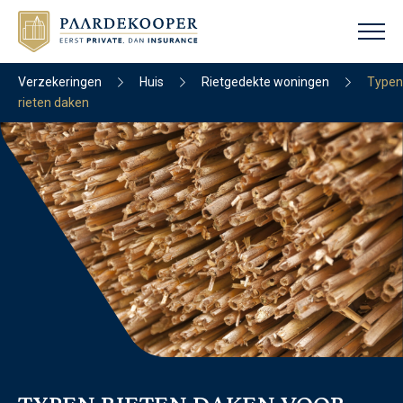
Verzekeringen
Huis
Rietgedekte woningen
Typen
rieten daken