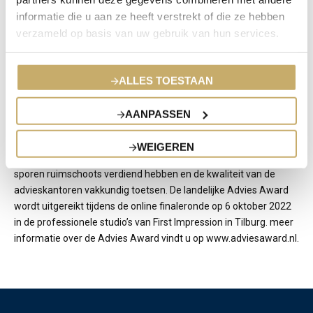
van Nederland. Het is een jaarlijkse prijs voor onafhankelijke
informatie die u aan ze heeft verstrekt of die ze hebben
financieel advieskantoren met dé A(dvies)-Factor. De prijs wordt
verzameld op basis van uw gebruik van hun services.
georganiseerd door het onafhankelijk vakblad VVP. Excellente
advieskantoren kunnen door ‘spotters’ genomineerd worden als
meest klantgerichte advieskantoor in de categorieën Particulier
ALLES TOESTAAN
Advies, Zakelijk Advies, Hypotheek Advies, Pensioen Advies,
Digitale Innovatie en Nichemarkt. Daarnaast is er een speciale
AANPASSEN
award in het leven geroepen voor de categorie Starters. Met
behulp van maar liefst 32 spotters is de jury tot een top 3 per
WEIGEREN
categorie gekomen. De jury bestaat uit zes deskundigen die hun
sporen ruimschoots verdiend hebben en de kwaliteit van de
advieskantoren vakkundig toetsen. De landelijke Advies Award
wordt uitgereikt tijdens de online finaleronde op 6 oktober 2022
in de professionele studio’s van First Impression in Tilburg. meer
informatie over de Advies Award vindt u op www.adviesaward.nl.