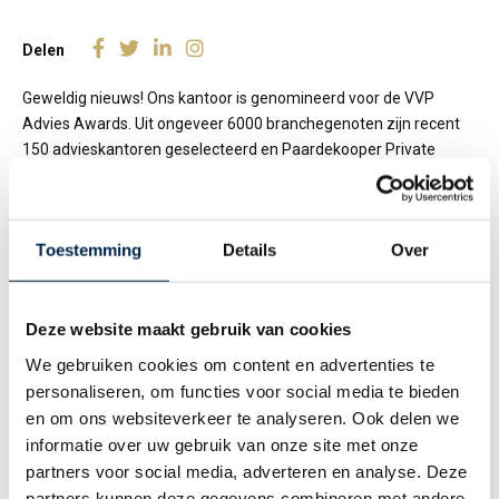
Delen
Geweldig nieuws! Ons kantoor is genomineerd voor de VVP
Advies Awards. Uit ongeveer 6000 branchegenoten zijn recent
150 advieskantoren geselecteerd en Paardekooper Private
Insurance is verkozen tot de top 3 in de categorie ‘niche’.
Een groot compliment voor het gehele team en onze loyale
relaties. De VVP Advies Awards van VVP hét platform voor
Toestemming
Details
Over
financieel adviseurs worden elk jaar gehouden om de meest
excellente advieskantoren in Nederland te selecteren. Leuk dat
ons kantoor is opgemerkt in de branche!
Deze website maakt gebruik van cookies
We gebruiken cookies om content en advertenties te
Binnenkort het vervolg: we gaan uiteraard strijden voor een Nr. 1
personaliseren, om functies voor social media te bieden
positie! Wordt vervolgd….
en om ons websiteverkeer te analyseren. Ook delen we
informatie over uw gebruik van onze site met onze
VVP Advies Award
partners voor social media, adverteren en analyse. Deze
De Advies Award is een verkiezing van het beste advieskantoor
partners kunnen deze gegevens combineren met andere