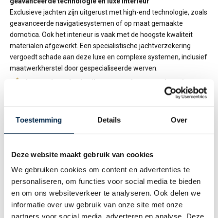
geavanceerde technologie en luxe interieur
Exclusieve jachten zijn uitgerust met high-end technologie, zoals
geavanceerde navigatiesystemen of op maat gemaakte
domotica. Ook het interieur is vaak met de hoogste kwaliteit
materialen afgewerkt. Een specialistische jachtverzekering
vergoedt schade aan deze luxe en complexe systemen, inclusief
maatwerkherstel door gespecialiseerde werven.
Internationaal gebruik: varen onder een andere vlag en
wereldwijde inzet
Veel jachteigenaren kiezen ervoor om hun schip onder een
buitenlandse vlag te laten registreren vanwege fiscale voordelen
Toestemming
Details
Over
en regelgeving. Dit betekent dat zij zich aan de wetten en
verzekeringsverplichtingen van dat land moeten houden.
Paardekooper Private Insurance heeft uitgebreide ervaring met
Deze website maakt gebruik van cookies
varen onder een andere vlag en varen in het buitenland.
We gebruiken cookies om content en advertenties te
Berging en reparatie bij exclusieve werven, die vaak
personaliseren, om functies voor social media te bieden
hogere kosten met zich meebrengen
en om ons websiteverkeer te analyseren. Ook delen we
Luxe jachten kunnen niet zomaar bij elke werf worden
informatie over uw gebruik van onze site met onze
gerepareerd; ze vereisen gespecialiseerde onderhouds- en
partners voor social media, adverteren en analyse. Deze