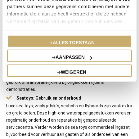
reparatiewerkzaamheden bij erkende werven. De kosten
partners kunnen deze gegevens combineren met andere
hiervoor zijn doorgaans aanzienlijk hoger dan bij standaard
informatie die u aan ze heeft verstrekt of die ze hebben
boten. Denk aan dekking voor berging, transport en herstel door
verzameld op basis van uw gebruik van hun services.
gespecialiseerde vakmensen.
Demovaarten: inzet voor demonstraties en impact op
verzekering
ALLES TOESTAAN
Sommige jachten, zoals Wajers, worden door de fabrikant of
dealer gebruikt voor demovaarten. Eigenaren die hun jacht
AANPASSEN
hiervoor beschikbaar stellen, kunnen korting krijgen op de
aankoopprijs of van andere voordelen genieten. Dit brengt
WEIGEREN
echter extra risico’s met zich mee, zoals schade door intensiever
gebruik of aansprakelijkheid bij ongelukken tijdens
demonstraties.
Seatoys: Gebruik en onderhoud
Luxe sea toys, zoals jetski’s, seabobs en flyboards zijn vaak extra
op grote boten. Deze high-end waterspeelgoedstukken vereisen
regelmatig onderhoud en reparaties bij gespecialiseerde
servicecentra. Verder worden de sea toys commercieel ingezet,
bijvoorbeeld voor verhuur aan gasten of als onderdeel van een