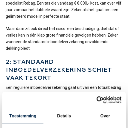
specialist Rebag. Een tas die vandaag € 8.000,- kost, kan over vijf
jaar zomaar het dubbele waard zijn. Zeker als het gaat om een
gelimiteerd model in perfecte staat.
Maar daar zit ook direct het risico: een beschadiging, diefstal of
verlies kan in één klap grote financiële gevolgen hebben. Zeker
wanneer de standaard inboedelverzekering onvoldoende
dekking biedt.
2: STANDAARD
INBOEDELVERZEKERING SCHIET
VAAK TEKORT
Een reguliere inboedelverzekering gaat uit van een totaalbedrag
aan huishoudelijke spullen. Losse items zoals exclusieve
designertassen worden daarin vaak niet specifiek opgenomen,
laat staan voor de werkelijke marktwaarde. Bovendien geldt er
buitenshuis vaak een lagere of zelfs geen dekking. Voor wie een
Toestemming
Details
Over
tassencollectie bezit, of regelmatig met een waardevolle tas op
pad gaat, is dit een risico dat snel onderschat wordt.